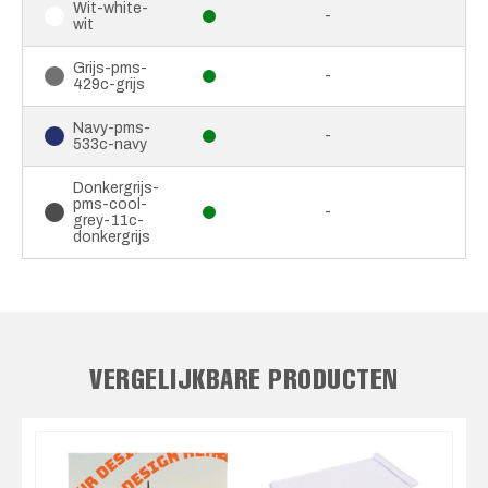
Wit-white-
-
wit
Grijs-pms-
-
429c-grijs
Navy-pms-
-
533c-navy
Donkergrijs-
pms-cool-
-
grey-11c-
donkergrijs
VERGELIJKBARE PRODUCTEN