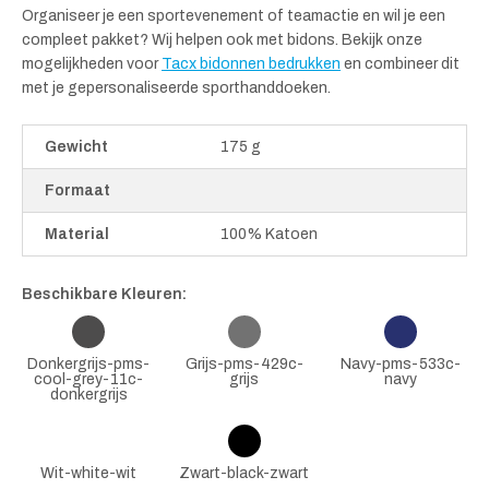
Organiseer je een sportevenement of teamactie en wil je een
compleet pakket? Wij helpen ook met bidons. Bekijk onze
mogelijkheden voor
Tacx bidonnen bedrukken
en combineer dit
met je gepersonaliseerde sporthanddoeken.
Gewicht
175 g
Formaat
Material
100% Katoen
Beschikbare Kleuren:
Donkergrijs-pms-
Grijs-pms-429c-
Navy-pms-533c-
cool-grey-11c-
grijs
navy
donkergrijs
Wit-white-wit
Zwart-black-zwart