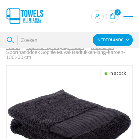
0
NEDERLANDS
Home
Bedrukking Mogelijkheden
Bedrukken
Sporthanddoek Sophie Muval-Bedrukken-lang-katoen-
130×30 cm
In stock