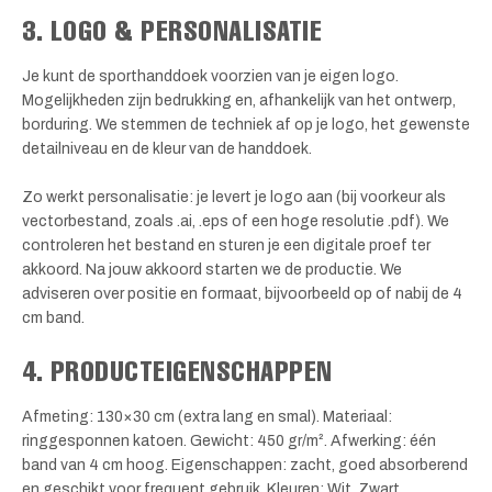
3. LOGO & PERSONALISATIE
Je kunt de sporthanddoek voorzien van je eigen logo.
Mogelijkheden zijn bedrukking en, afhankelijk van het ontwerp,
borduring. We stemmen de techniek af op je logo, het gewenste
detailniveau en de kleur van de handdoek.
Zo werkt personalisatie: je levert je logo aan (bij voorkeur als
vectorbestand, zoals .ai, .eps of een hoge resolutie .pdf). We
controleren het bestand en sturen je een digitale proef ter
akkoord. Na jouw akkoord starten we de productie. We
adviseren over positie en formaat, bijvoorbeeld op of nabij de 4
cm band.
4. PRODUCTEIGENSCHAPPEN
Afmeting: 130×30 cm (extra lang en smal). Materiaal:
ringgesponnen katoen. Gewicht: 450 gr/m². Afwerking: één
band van 4 cm hoog. Eigenschappen: zacht, goed absorberend
en geschikt voor frequent gebruik. Kleuren: Wit, Zwart,