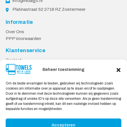
info@hidalgo.nl
Platinastraat 52 2718 RZ Zoetermeer
Informatie
Over Ons
PPP Voorwaarden
Klantenservice
Contact
Privacy Voorwaarden
Beheer toestemming
Levering & Retourneren
Om de beste ervaringen te bieden, gebruiken wij technologieën zoals
Veilig Shoppen
cookies om informatie over je apparaat op te slaan en/of te raadplegen.
Door in te stemmen met deze technologieën kunnen wij gegevens zoals
Mijn account
surfgedrag of unieke ID's op deze site verwerken. Als je geen toestemming
Winkelwagen
geeft of uw toestemming intrekt, kan dit een nadelige invloed hebben op
bepaalde functies en mogelijkheden.
Wij Accepteren:
Accepteren