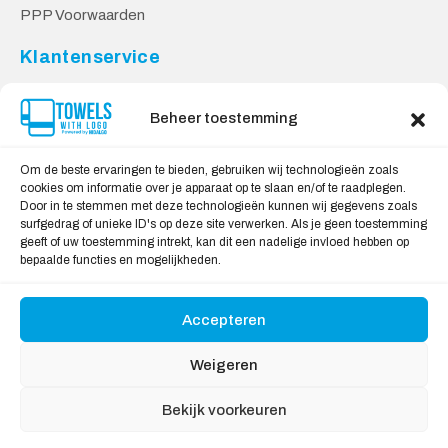
PPP Voorwaarden
Klantenservice
Contact
Privacy Voorwaarden
Beheer toestemming
Levering & Retourneren
Om de beste ervaringen te bieden, gebruiken wij technologieën zoals
Veilig Shoppen
cookies om informatie over je apparaat op te slaan en/of te raadplegen.
Door in te stemmen met deze technologieën kunnen wij gegevens zoals
Mijn account
surfgedrag of unieke ID's op deze site verwerken. Als je geen toestemming
Winkelwagen
geeft of uw toestemming intrekt, kan dit een nadelige invloed hebben op
bepaalde functies en mogelijkheden.
Wij Accepteren:
Accepteren
Weigeren
Bekijk voorkeuren
Copyright © 2026
Handdoekeninclusieflogo
, All rights