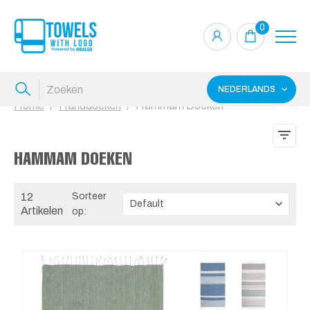
0
NEDERLANDS
Home
Handdoeken
Hammam Doeken
HAMMAM DOEKEN
12
Sorteer
Artikelen
op: