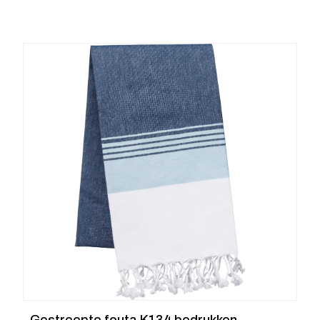
Gestreepte fouta K134 bedrukken