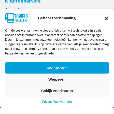
Klantenservice
Contact
Privacy Voorwaarden
Beheer toestemming
Levering & Retourneren
Om de beste ervaringen te bieden, gebruiken wij technologieën zoals
Veilig Shoppen
cookies om informatie over je apparaat op te slaan en/of te raadplegen.
Door in te stemmen met deze technologieën kunnen wij gegevens zoals
Mijn account
surfgedrag of unieke ID's op deze site verwerken. Als je geen toestemming
Winkelwagen
geeft of uw toestemming intrekt, kan dit een nadelige invloed hebben op
bepaalde functies en mogelijkheden.
Wij Accepteren:
Accepteren
Weigeren
Bekijk voorkeuren
Copyright © 2026
Handdoekeninclusieflogo
, All rights
Privacy Voorwaarden
reserved
Nederlands
English
(
Engels
)
Deutsch
(
Duits
)