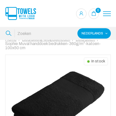
0
NEDERLANDS
Home
Bedrukking Mogelijkheden
Bedrukken
Sophie Muval handdoek bedrukken-360g/m²-katoen-
100x50 cm
In stock