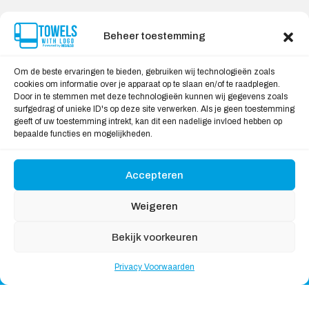
Contact
Privacy Voorwaarden
Beheer toestemming
Levering & Retourneren
Om de beste ervaringen te bieden, gebruiken wij technologieën zoals
Veilig Shoppen
cookies om informatie over je apparaat op te slaan en/of te raadplegen.
Door in te stemmen met deze technologieën kunnen wij gegevens zoals
Mijn account
surfgedrag of unieke ID's op deze site verwerken. Als je geen toestemming
Winkelwagen
geeft of uw toestemming intrekt, kan dit een nadelige invloed hebben op
bepaalde functies en mogelijkheden.
Wij Accepteren:
Accepteren
Weigeren
Bekijk voorkeuren
Copyright © 2026
Handdoekeninclusieflogo
, All rights
Privacy Voorwaarden
reserved
Nederlands
English
(
Engels
)
Deutsch
(
Duits
)