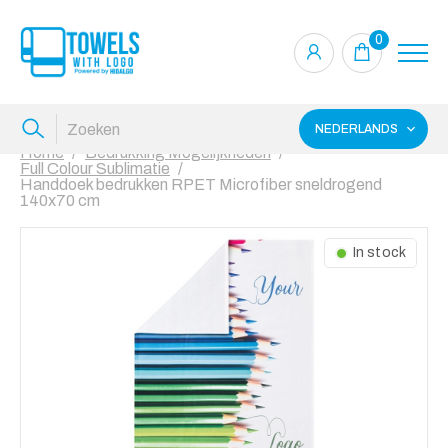
0
NEDERLANDS
Home
Bedrukking Mogelijkheden
Full Colour Sublimatie
Handdoek bedrukken RPET Microfiber sneldrogend
140x70 cm
In stock