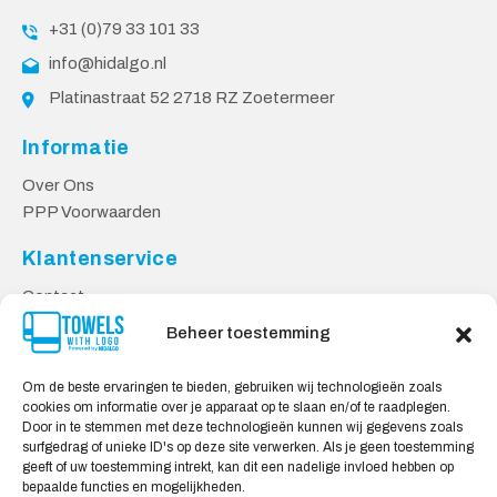
+31 (0)79 33 101 33
info@hidalgo.nl
Platinastraat 52 2718 RZ Zoetermeer
Informatie
Over Ons
PPP Voorwaarden
Klantenservice
Contact
Privacy Voorwaarden
Beheer toestemming
Levering & Retourneren
Om de beste ervaringen te bieden, gebruiken wij technologieën zoals
Veilig Shoppen
cookies om informatie over je apparaat op te slaan en/of te raadplegen.
Door in te stemmen met deze technologieën kunnen wij gegevens zoals
Mijn account
surfgedrag of unieke ID's op deze site verwerken. Als je geen toestemming
Winkelwagen
geeft of uw toestemming intrekt, kan dit een nadelige invloed hebben op
bepaalde functies en mogelijkheden.