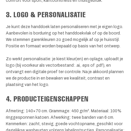
comfort voor sport, kantoorfitness en thuisgebruik.
3. LOGO & PERSONALISATIE
Je kunt deze handdoek laten personaliseren met je eigen logo.
Aanbevolen is borduring op het handdoekvlak of op de boord.
We stemmen garenkleuren zo goed mogelijk af op je huisstijl.
Positie en formaat worden bepaald op basis van het ontwerp.
Zo werkt personalisatie: je kiest kleur(en) en oplage, uploadt je
logo (bij voorkeur als vectorbestand: .ai, .eps of .pdf), en
ontvangt een digitale proef ter controle. Na je akkoord plannen
we de productie in en bewaken we kwaliteit, contrast en
plaatsing van het logo.
4. PRODUCTEIGENSCHAPPEN
Afmeting: 140×70 cm. Grammage: 450 gr/m². Materiaal: 100%
ringgesponnen katoen. Afwerking: twee banden van 6 cm.
Kenmerken: zacht, stevig, goede vochtopname, geschikt voor
dagelijkse wasbeurten volgens labelinstructies. Personalisatie: