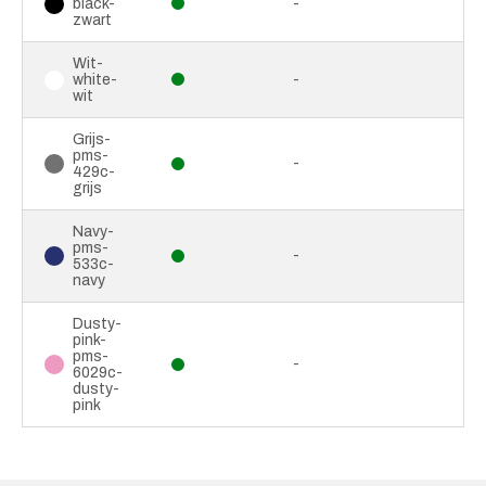
black-
-
zwart
Wit-
white-
-
wit
Grijs-
pms-
-
429c-
grijs
Navy-
pms-
-
533c-
navy
Dusty-
pink-
pms-
-
6029c-
dusty-
pink