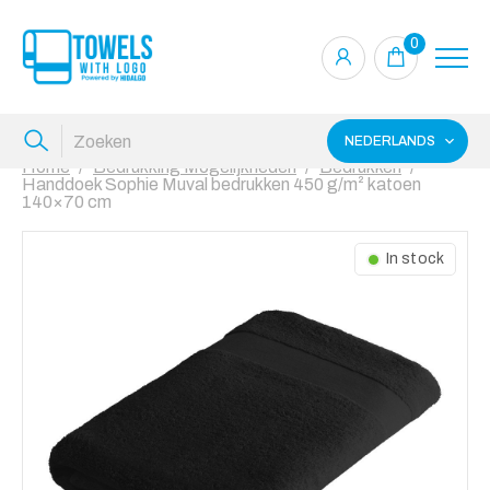
0
NEDERLANDS
Home
Bedrukking Mogelijkheden
Bedrukken
Handdoek Sophie Muval bedrukken 450 g/m² katoen
140×70 cm
In stock