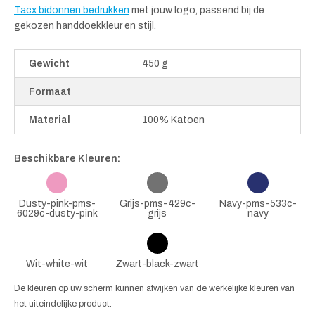
Tacx bidonnen bedrukken
met jouw logo, passend bij de
gekozen handdoekkleur en stijl.
Gewicht
450 g
Formaat
Material
100% Katoen
Beschikbare Kleuren:
Dusty-pink-pms-
Grijs-pms-429c-
Navy-pms-533c-
6029c-dusty-pink
grijs
navy
Wit-white-wit
Zwart-black-zwart
De kleuren op uw scherm kunnen afwijken van de werkelijke kleuren van
het uiteindelijke product.