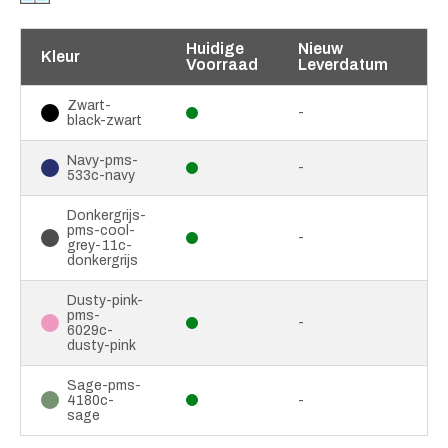
Huidige
Nieuw
Kleur
Voorraad
Leverdatum
Zwart-
-
black-zwart
Navy-pms-
-
533c-navy
Donkergrijs-
pms-cool-
-
grey-11c-
donkergrijs
Dusty-pink-
pms-
-
6029c-
dusty-pink
Sage-pms-
4180c-
-
sage