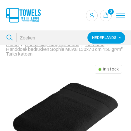
0
NEDERLANDS
Home
Bedrukking Mogelijkheden
Borduren
Handdoek bedrukken Sophie Muval 130x70 cm 450 gr/m²
Turks katoen
In stock