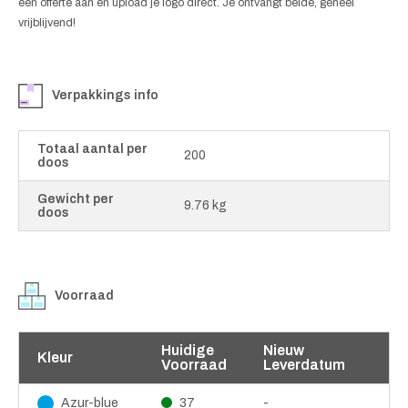
een offerte aan en upload je logo direct. Je ontvangt beide, geheel
vrijblijvend!
Verpakkings info
Totaal aantal per
200
doos
Gewicht per
9.76 kg
doos
Voorraad
Huidige
Nieuw
Kleur
Voorraad
Leverdatum
37
-
Azur-blue