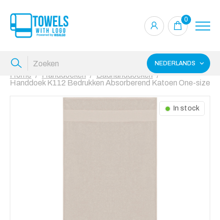
0
NEDERLANDS
Home
Handdoeken
Badhanddoeken
Handdoek K112 Bedrukken Absorberend Katoen One-size
In stock