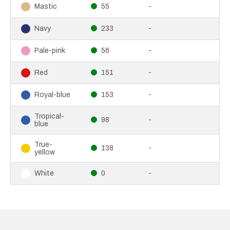
55
-
Mastic
233
-
Navy
56
-
Pale-pink
151
-
Red
153
-
Royal-blue
Tropical-
98
-
blue
True-
138
-
yellow
0
-
White