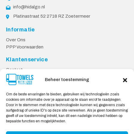
info@hidalgo.nl
Platinastraat 52 2718 RZ Zoetermeer
Informatie
Over Ons
PPP Voorwaarden
Klantenservice
Contact
Privacy Voorwaarden
Beheer toestemming
Levering & Retourneren
Om de beste ervaringen te bieden, gebruiken wij technologieën zoals
Veilig Shoppen
cookies om informatie over je apparaat op te slaan en/of te raadplegen.
Door in te stemmen met deze technologieën kunnen wij gegevens zoals
Mijn account
surfgedrag of unieke ID's op deze site verwerken. Als je geen toestemming
Winkelwagen
geeft of uw toestemming intrekt, kan dit een nadelige invloed hebben op
bepaalde functies en mogelijkheden.
Wij Accepteren: