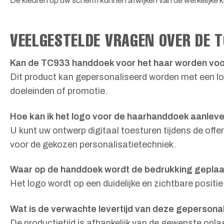
De kleuren op uw scherm kunnen afwijken van de werkelijke kl
VEELGESTELDE VRAGEN OVER DE 
Kan de TC933 handdoek voor het haar worden voo
Dit product kan gepersonaliseerd worden met een lo
doeleinden of promotie.
Hoe kan ik het logo voor de haarhanddoek aanlev
U kunt uw ontwerp digitaal toesturen tijdens de offe
voor de gekozen personalisatietechniek.
Waar op de handdoek wordt de bedrukking geplaa
Het logo wordt op een duidelijke en zichtbare positi
Wat is de verwachte levertijd van deze geperson
De productietijd is afhankelijk van de gewenste op