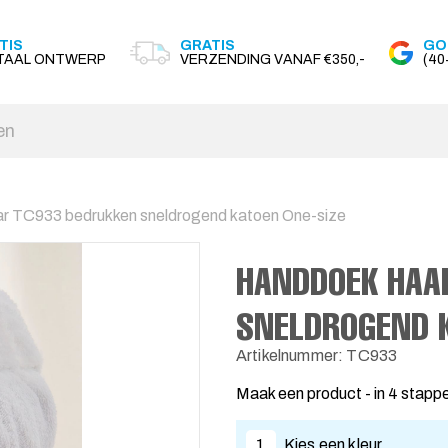
TIS
GRATIS
GO
ITAAL ONTWERP
VERZENDING VANAF €350,-
(4
r TC933 bedrukken sneldrogend katoen One-size
HANDDOEK HAA
SNELDROGEND K
Artikelnummer: TC933
Maak een product - in 4 stapp
1
Kies een kleur