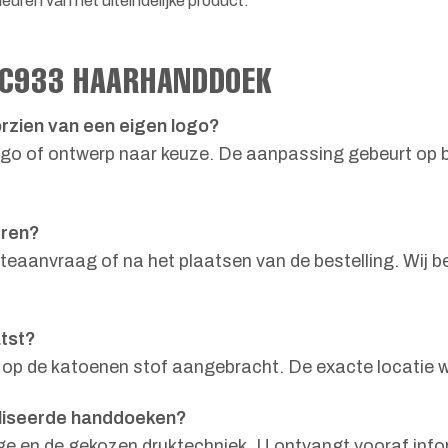
euren van het uiteindelijke product.
TC933 HAARHANDDOEK
rzien van een eigen logo?
go of ontwerp naar keuze. De aanpassing gebeurt op ba
eren?
rteaanvraag of na het plaatsen van de bestelling. Wij 
tst?
e op de katoenen stof aangebracht. De exacte locatie w
aliseerde handdoeken?
lage en de gekozen druktechniek. U ontvangt vooraf in