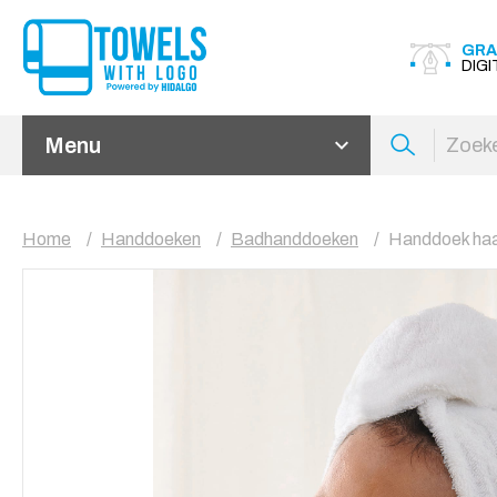
GRA
DIG
Menu
Home
Handdoeken
Badhanddoeken
Handdoek haa