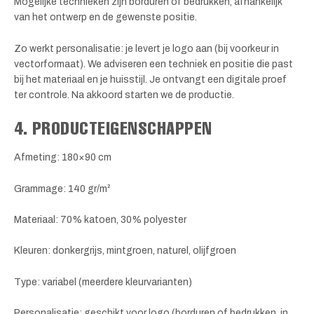
Mogelijke technieken zijn borduren of bedrukken, afhankelijk
van het ontwerp en de gewenste positie.
Zo werkt personalisatie: je levert je logo aan (bij voorkeur in
vectorformaat). We adviseren een techniek en positie die past
bij het materiaal en je huisstijl. Je ontvangt een digitale proef
ter controle. Na akkoord starten we de productie.
4. PRODUCTEIGENSCHAPPEN
Afmeting: 180×90 cm
Grammage: 140 gr/m²
Materiaal: 70% katoen, 30% polyester
Kleuren: donkergrijs, mintgroen, naturel, olijfgroen
Type: variabel (meerdere kleurvarianten)
Personalisatie: geschikt voor logo (borduren of bedrukken, in