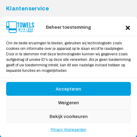
Klantenservice
Contact
Privacy Voorwaarden
Beheer toestemming
Levering & Retourneren
Om de beste ervaringen te bieden, gebruiken wij technologieën zoals
Veilig Shoppen
cookies om informatie over je apparaat op te slaan en/of te raadplegen.
Door in te stemmen met deze technologieën kunnen wij gegevens zoals
Mijn account
surfgedrag of unieke ID's op deze site verwerken. Als je geen toestemming
Winkelwagen
geeft of uw toestemming intrekt, kan dit een nadelige invloed hebben op
bepaalde functies en mogelijkheden.
Wij Accepteren:
Accepteren
Weigeren
Bekijk voorkeuren
Copyright © 2026
Handdoekeninclusieflogo
, All rights
Privacy Voorwaarden
reserved