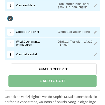
Donkergrijs-pms-cool-
Kies een kleur
1
grey-11c-donkergrijs
Choose the print
Onderaan gecentreerd
2
Wijzig een aantal
Digitaal Transfer - 14x10
3
printkleuren
- 1 kleur
Kies het aantal
3
GRATIS OFFERTE
+ ADD TO CART
Ontdek de veelzijdigheid van de Sophie Muval hamamdoek die
perfect is voor strand, wellness of op reis. Voeg je eigen logo