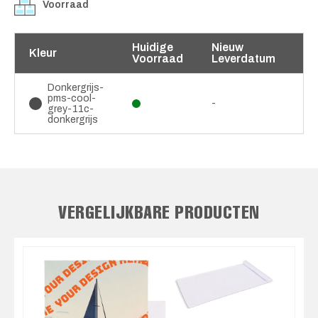
Voorraad
Huidige
Nieuw
Kleur
Voorraad
Leverdatum
Donkergrijs-
pms-cool-
-
grey-11c-
donkergrijs
VERGELIJKBARE PRODUCTEN