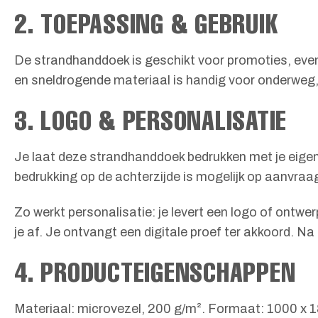
2. TOEPASSING & GEBRUIK
De strandhanddoek is geschikt voor promoties, even
en sneldrogende materiaal is handig voor onderweg,
3. LOGO & PERSONALISATIE
Je laat deze strandhanddoek bedrukken met je eigen l
bedrukking op de achterzijde is mogelijk op aanvraa
Zo werkt personalisatie: je levert een logo of ontw
je af. Je ontvangt een digitale proef ter akkoord. N
4. PRODUCTEIGENSCHAPPEN
Materiaal: microvezel, 200 g/m². Formaat: 1000 x 18