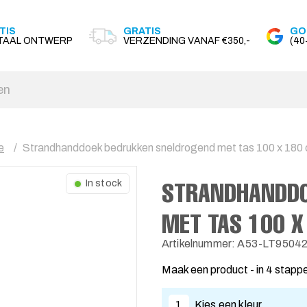
TIS
GRATIS
GO
ITAAL ONTWERP
VERZENDING VANAF €350,-
(4
e
Strandhanddoek bedrukken sneldrogend met tas 100 x 180
STRANDHANDDO
In stock
MET TAS 100 X
Artikelnummer: A53-LT9504
Maak een product - in 4 stapp
1
Kies een kleur