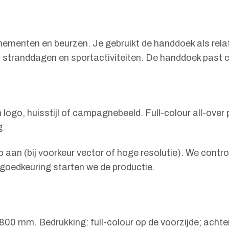
ementen en beurzen. Je gebruikt de handdoek als relat
 stranddagen en sportactiviteiten. De handdoek past 
ogo, huisstijl of campagnebeeld. Full-colour all-over p
g.
erp aan (bij voorkeur vector of hoge resolutie). We co
a goedkeuring starten we de productie.
00 mm. Bedrukking: full-colour op de voorzijde; achter