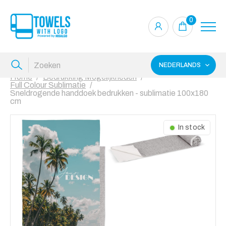
0
NEDERLANDS
Home
Bedrukking Mogelijkheden
Full Colour Sublimatie
Sneldrogende handdoek bedrukken - sublimatie 100x180
cm
In stock