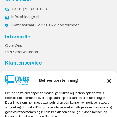
+31 (0)79 33 101 33
info@hidalgo.nl
Platinastraat 52 2718 RZ Zoetermeer
Informatie
Over Ons
PPP Voorwaarden
Klantenservice
Contact
Privacy Voorwaarden
Beheer toestemming
Levering & Retourneren
Om de beste ervaringen te bieden, gebruiken wij technologieën zoals
Veilig Shoppen
cookies om informatie over je apparaat op te slaan en/of te raadplegen.
Door in te stemmen met deze technologieën kunnen wij gegevens zoals
Mijn account
surfgedrag of unieke ID's op deze site verwerken. Als je geen toestemming
Winkelwagen
geeft of uw toestemming intrekt, kan dit een nadelige invloed hebben op
bepaalde functies en mogelijkheden.