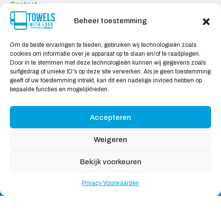
Contact
Privacy Voorwaarden
Beheer toestemming
Levering & Retourneren
Om de beste ervaringen te bieden, gebruiken wij technologieën zoals
Veilig Shoppen
cookies om informatie over je apparaat op te slaan en/of te raadplegen.
Door in te stemmen met deze technologieën kunnen wij gegevens zoals
Mijn account
surfgedrag of unieke ID's op deze site verwerken. Als je geen toestemming
Winkelwagen
geeft of uw toestemming intrekt, kan dit een nadelige invloed hebben op
bepaalde functies en mogelijkheden.
Wij Accepteren:
Accepteren
Weigeren
Bekijk voorkeuren
Copyright © 2026
Handdoekeninclusieflogo
, All rights
Privacy Voorwaarden
reserved
Nederlands