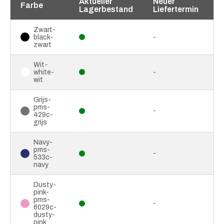
Aktueller
Neuer
Farbe
Lagerbestand
Liefertermin
Zwart-
black-
-
zwart
Wit-
white-
-
wit
Grijs-
pms-
-
429c-
grijs
Navy-
pms-
-
533c-
navy
Dusty-
pink-
pms-
-
6029c-
dusty-
pink