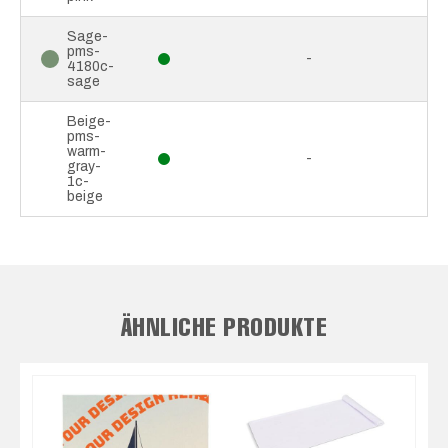
Sage-
pms-
-
4180c-
sage
Beige-
pms-
warm-
-
gray-
1c-
beige
ÄHNLICHE PRODUKTE