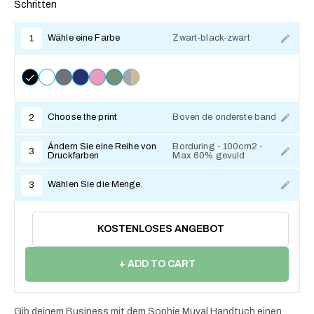
Schritten
Wähle eine Farbe
Zwart-black-zwart
1
Choose the print
Boven de onderste band
2
Ändern Sie eine Reihe von
Borduring - 100cm2 -
3
Druckfarben
Max 60% gevuld
Wählen Sie die Menge.
3
KOSTENLOSES ANGEBOT
+ ADD TO CART
Gib deinem Business mit dem Sophie Muval Handtuch einen