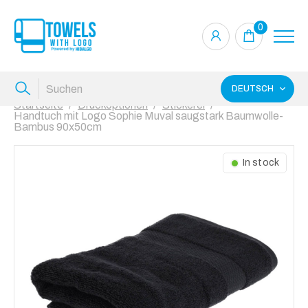
0
DEUTSCH
Startseite
Druckoptionen
Stickerei
Handtuch mit Logo Sophie Muval saugstark Baumwolle-
Bambus 90x50cm
In stock