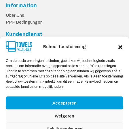
Information
Über Uns
PPP Bedingungen
Kundendienst
Kontakt
Beheer toestemming
Datenschutzbestimmungen
Lieferung & Rücksendung
Om de beste ervaringen te bieden, gebruiken wij technologieën zoals
cookies om informatie over je apparaat op te slaan en/of te raadplegen.
Sicheres Einkaufen
Door in te stemmen met deze technologieën kunnen wij gegevens zoals
surfgedrag of unieke ID's op deze site verwerken. Als je geen toestemming
Mein Konto
geeft of uw toestemming intrekt, kan dit een nadelige invloed hebben op
bepaalde functies en mogelijkheden.
Wir akzeptieren
Accepteren
Weigeren
Bekijk voorkeuren