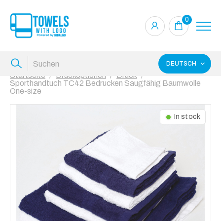
0
DEUTSCH
Startseite
Druckoptionen
Druck
Sporthandtuch TC42 Bedrucken Saugfähig Baumwolle
One-size
In stock