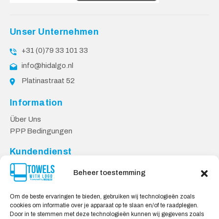
Unser Unternehmen
+31 (0)79 33 101 33
info@hidalgo.nl
Platinastraat 52
Information
Über Uns
PPP Bedingungen
Kundendienst
Kontakt
Beheer toestemming
Datenschutzbestimmungen
Lieferung & Rücksendung
Om de beste ervaringen te bieden, gebruiken wij technologieën zoals
cookies om informatie over je apparaat op te slaan en/of te raadplegen.
Sicheres Einkaufen
Door in te stemmen met deze technologieën kunnen wij gegevens zoals