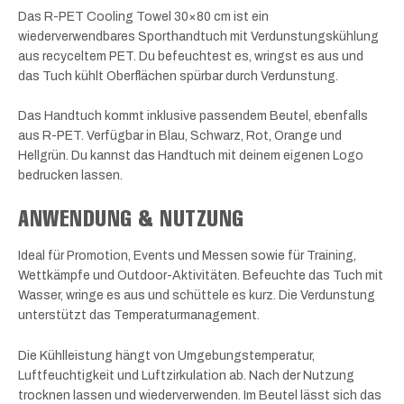
Das R-PET Cooling Towel 30×80 cm ist ein
wiederverwendbares Sporthandtuch mit Verdunstungskühlung
aus recyceltem PET. Du befeuchtest es, wringst es aus und
das Tuch kühlt Oberflächen spürbar durch Verdunstung.
Das Handtuch kommt inklusive passendem Beutel, ebenfalls
aus R-PET. Verfügbar in Blau, Schwarz, Rot, Orange und
Hellgrün. Du kannst das Handtuch mit deinem eigenen Logo
bedrucken lassen.
ANWENDUNG & NUTZUNG
Ideal für Promotion, Events und Messen sowie für Training,
Wettkämpfe und Outdoor-Aktivitäten. Befeuchte das Tuch mit
Wasser, wringe es aus und schüttele es kurz. Die Verdunstung
unterstützt das Temperaturmanagement.
Die Kühlleistung hängt von Umgebungstemperatur,
Luftfeuchtigkeit und Luftzirkulation ab. Nach der Nutzung
trocknen lassen und wiederverwenden. Im Beutel lässt sich das