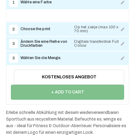
Wähle eine Farbe
1
Op het zakje (max 100 x
Choose the print
2
70 mm)
Ändern Sie eine Reihe von
Digitale transferdruk Full
3
Druckfarben
Colour
Wählen Sie die Menge.
3
KOSTENLOSES ANGEBOT
+ ADD TO CART
Erlebe schnelle Abkühlung mit diesem wiederverwendbaren
Sporttuch aus recyceltem Material. Befeuchte es, wringe es
aus - ideal für Fitness & Outdoor-Abenteuer. Personalisiere es
mit deinem Logo für einen einzigartigen Look.