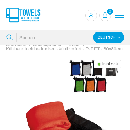
0
DEUTSCH
Startseite
Druckoptionen
Druck
Kühlhandtuch bedrucken - kühlt sofort - R-PET - 30x80cm
In stock