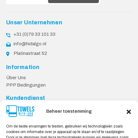
Unser Unternehmen
+31 (0)79 33 101 33
info@hidalgo.nl
Platinastraat 52
Information
Über Uns
PPP Bedingungen
Kundendienst
Kontakt
Beheer toestemming
Datenschutzbestimmungen
Lieferung & Rücksendung
Om de beste ervaringen te bieden, gebruiken wij technologieën zoals
cookies om informatie over je apparaat op te slaan en/of te raadplegen.
Sicheres Einkaufen
Door in te stemmen met deze technologieën kunnen wij gegevens zoals