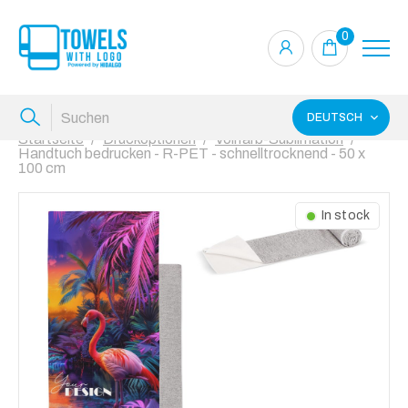
0
DEUTSCH
Startseite
Druckoptionen
Vollfarb-Sublimation
Handtuch bedrucken - R-PET - schnelltrocknend - 50 x
100 cm
In stock