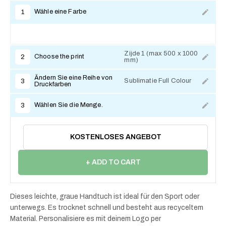
Wähle eine Farbe
1
Zijde 1 (max 500 x 1000
Choose the print
2
mm)
Ändern Sie eine Reihe von
Sublimatie Full Colour
3
Druckfarben
Wählen Sie die Menge.
3
KOSTENLOSES ANGEBOT
+ ADD TO CART
Dieses leichte, graue Handtuch ist ideal für den Sport oder
unterwegs. Es trocknet schnell und besteht aus recyceltem
Material. Personalisiere es mit deinem Logo per