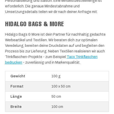
Personalisierung und Saison. Eine Mindestbestellmenge ist
erforderlich. Die genaue Mindestabnahme und
Umsetzungsdetails teilen wir dir nach deiner Anfrage mit.
HIDALGO BAGS & MORE
Hidalgo Bags & More ist dein Partner für nachhaltig gedachte
Werbeartikel und Textilien. Wir beraten dich zur optimalen
Veredelung, bereiten deine Druckdaten auf und begleiten den
Prozess bis zur Lieferung. Neben Textilien realisieren wir auch
Trinkflaschen-Projekte - zum Beispiel
Tacx Trinkflaschen
bedrucken
- zuverlässig und in Markenqualität.
Gewicht
100 g
Format
100 x 50 cm
Länge
50 cm
Breite
100 cm