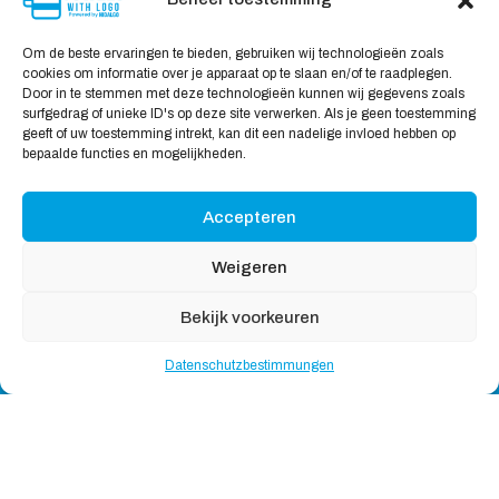
Datenschutzbestimmungen
Lieferung & Rücksendung
Om de beste ervaringen te bieden, gebruiken wij technologieën zoals
cookies om informatie over je apparaat op te slaan en/of te raadplegen.
Sicheres Einkaufen
Door in te stemmen met deze technologieën kunnen wij gegevens zoals
surfgedrag of unieke ID's op deze site verwerken. Als je geen toestemming
Mein Konto
geeft of uw toestemming intrekt, kan dit een nadelige invloed hebben op
bepaalde functies en mogelijkheden.
Wir akzeptieren
Accepteren
Weigeren
Bekijk voorkeuren
Copyright © 2026
Handdoekeninclusieflogo
, All rights
Datenschutzbestimmungen
reserved
Nederlands
(
Niederländisch
)
English
(
Englisch
)
Deutsch