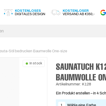
KOSTENLOSES
KOSTENLOSER
DIGITALES DESIGN
VERSAND AB €350,-
uta-Stil bedrucken Baumwolle One-size
SAUNATUCH K12
In stock
BAUMWOLLE ON
Artikelnummer: K128
Ein Produkt erstellen – in 4 Sch
1
Wähle eine Farbe