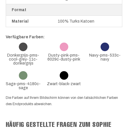
Format
Material
100% Turks Katoen
Verfügbare Farben:
Donkergrijs-pms-
Dusty-pink-pms-
Navy-pms-533c-
cool-grey-11c-
6029c-dusty-pink
navy
donkergrijs
Sage-pms-4180c-
Zwart-black-zwart
sage
Die Farben auf Ihrem Bildschirm können von den tatsächlichen Farben
des Endprodukts abweichen.
HÄUFIG GESTELLTE FRAGEN ZUM SOPHIE