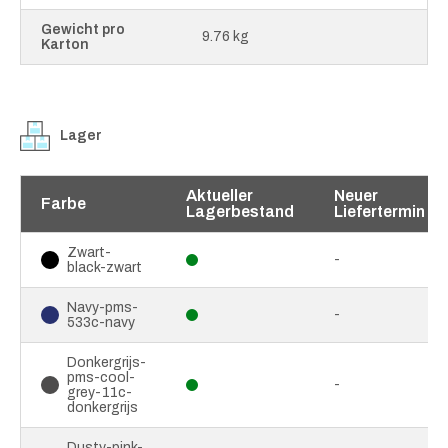
Gewicht pro
9.76 kg
Karton
Lager
Aktueller
Neuer
Farbe
Lagerbestand
Liefertermin
Zwart-
-
black-zwart
Navy-pms-
-
533c-navy
Donkergrijs-
pms-cool-
-
grey-11c-
donkergrijs
Dusty-pink-