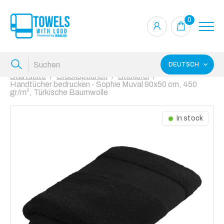
0
DEUTSCH
Startseite
Druckoptionen
Stickerei
Handtücher bedrucken - Sophie Muval 90x50 cm, 450
gr/m², Türkische Baumwolle
In stock