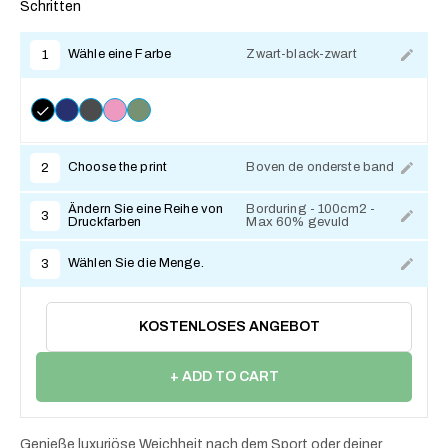
Schritten
Wähle eine Farbe
Zwart-black-zwart
1
Choose the print
Boven de onderste band
2
Ändern Sie eine Reihe von
Borduring - 100cm2 -
3
Druckfarben
Max 60% gevuld
Wählen Sie die Menge.
3
KOSTENLOSES ANGEBOT
+ ADD TO CART
Genieße luxuriöse Weichheit nach dem Sport oder deiner